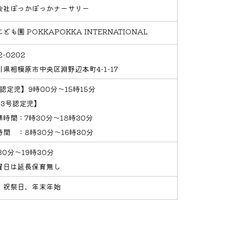
会社ぽっかぽっかナーサリー
ども園 POKKAPOKKA INTERNATIONAL
2-0202
川県相模原市中央区淵野辺本町4-1-17
認定児】9時00分～15時15分
・3号認定児】
時間：7時30分～18時30分
間 ：8時30分～16時30分
30分～19時30分
曜日は延長保育無し
、祝祭日、年末年始