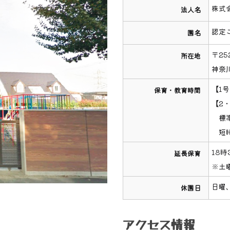
株式
法人名
認定こ
園名
〒25
所在地
神奈
【1号
保育・教育時間
【2
標準
短時
18時
延長保育
※土
日曜
休園日
アクセス情報