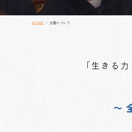
HOME
当園について
「生きる力
～ 