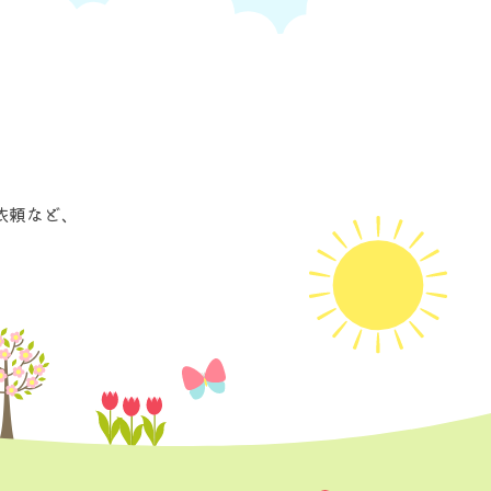
依頼など、
。