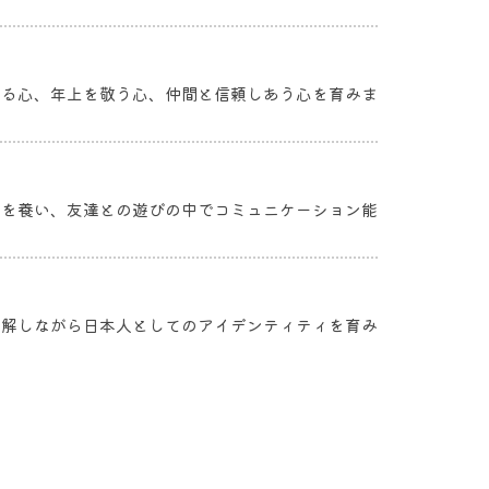
やる心、年上を敬う心、仲間と信頼しあう心を育みま
力を養い、友達との遊びの中でコミュニケーション能
理解しながら日本人としてのアイデンティティを育み