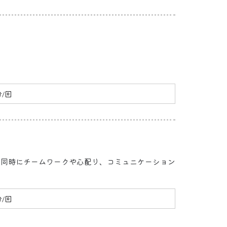
分/回
と同時にチームワークや心配り、コミュニケーション
分/回