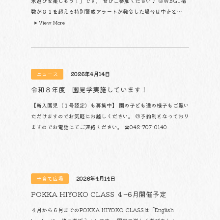
水遊びを楽しもう！」です。 ぜひご参加ください♪ ◎WBGT指
数が３１を超える特別警戒アラートが発令した場合は中止と…
➤ View More
ニュース
2026年4月14日
令和８年度 園見学実施しています！
【新入園児（１号認定）も募集中】 園の子ども達の様子もご覧い
ただけますのでお気軽にお越しください。 ◎予約制となっており
ますのでお電話にてご連絡ください。 ☎042-707-0140
子育て広場
2026年4月14日
POKKA HIYOKO CLASS ４~6月開催予定
４月から６月までのPOKKA HIYOKO CLASSは「English