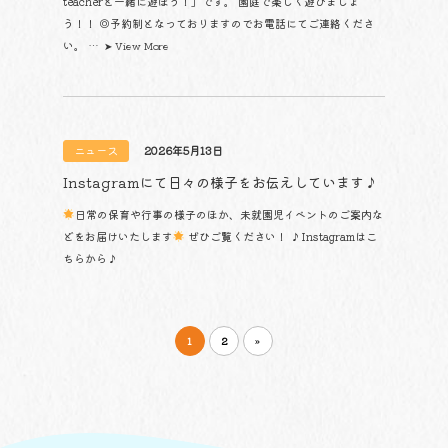
teacherと一緒に遊ぼう！」です。 園庭で楽しく遊びましょ
う！！ ◎予約制となっておりますのでお電話にてご連絡くださ
い。 …
➤ View More
ニュース
2026年5月13日
Instagramにて日々の様子をお伝えしています♪
日常の保育や行事の様子のほか、未就園児イベントのご案内な
どをお届けいたします
ぜひご覧ください！ ♪Instagramはこ
ちらから♪
1
2
»